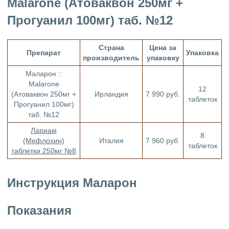
Malarone (Атоваквон 250мг +
Прогуанил 100мг) таб. №12
Страна
Цена за
Препарат
Упаковка
производитель
упаковку
Маларон ::
Malarone
12
(Атоваквон 250мг +
Ирландия
7 990 руб.
таблеток
Прогуанил 100мг)
таб. №12
Лариам
8
(Мефлохин)
Италия
7 960 руб.
таблеток
таблетки 250мг №8
Инструкция Маларон
Показания