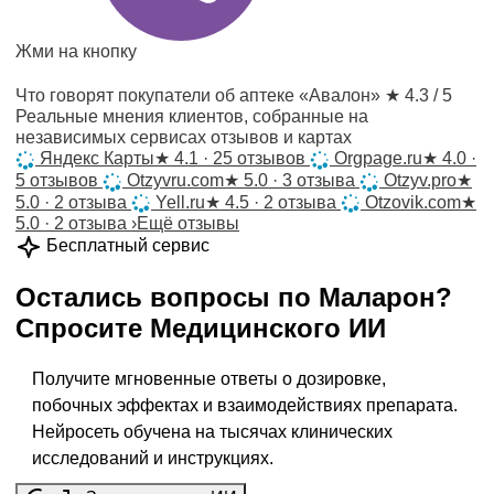
Жми на кнопку
Что говорят покупатели об аптеке «Авалон»
★ 4.3 / 5
Реальные мнения клиентов, собранные на
независимых сервисах отзывов и картах
Яндекс Карты
★
4.1 · 25 отзывов
Orgpage.ru
★
4.0 ·
5 отзывов
Otzyvru.com
★
5.0 · 3 отзыва
Otzyv.pro
★
5.0 · 2 отзыва
Yell.ru
★
4.5 · 2 отзыва
Otzovik.com
★
5.0 · 2 отзыва
›
Ещё отзывы
Бесплатный сервис
Остались вопросы по
Маларон
?
Спросите
Медицинского ИИ
Получите мгновенные ответы о дозировке,
побочных эффектах и взаимодействиях препарата.
Нейросеть обучена на тысячах клинических
исследований и инструкциях.