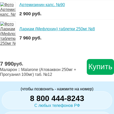
Артемизинин капс. №90
2 900 руб.
Лариам (Мефлохин) таблетки 250мг №8
7 960 руб.
7 990
руб.
Купить
Маларон :: Malarone (Атоваквон 250мг +
Прогуанил 100мг) таб. №12
(чтобы позвонить - нажмите на номер)
8 800 444-8243
С любых телефонов РФ